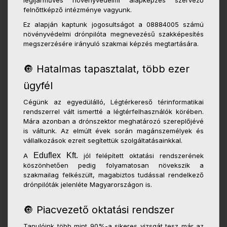
légijárműves növényvédelmi alapképzés szervező
felnőttképző intézménye vagyunk.
Ez alapján kaptunk jogosultságot a 08884005 számú
növényvédelmi drónpilóta megnevezésű szakképesítés
megszerzésére irányuló szakmai képzés megtartására.
🔘 Hatalmas tapasztalat, több ezer
ügyfél
Cégünk az egyedülálló, Légtérkereső térinformatikai
rendszerrel vált ismertté a légtérfelhasználók körében.
Mára azonban a drónszektor meghatározó szereplőjévé
is váltunk. Az elmúlt évek során magánszemélyek és
vállalkozások ezreit segítettük szolgáltatásainkkal.
Eduflex Kft.
A
jól felépített oktatási rendszerének
köszönhetően pedig folyamatosan növekszik a
szakmailag felkészült, magabiztos tudással rendelkező
drónpilóták jelenléte Magyarországon is.
🔘 Piacvezető oktatási rendszer
Tanulóink több mint 90%-a sikeres vizsgát tesz már az