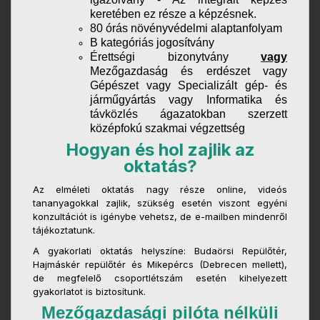
keretében ez része a képzésnek.
80 órás növényvédelmi alaptanfolyam
B kategóriás jogosítvány
Érettségi bizonytvány
vagy
Mezőgazdaság és erdészet vagy
Gépészet vagy Specializált gép- és
járműgyártás vagy Informatika és
távközlés ágazatokban szerzett
középfokú szakmai végzettség
Hogyan és hol zajlik az
oktatás?
Az elméleti oktatás nagy része online, videós
tananyagokkal zajlik, szükség esetén viszont egyéni
konzultációt is igénybe vehetsz, de e-mailben mindenről
tájékoztatunk.
A gyakorlati oktatás helyszíne: Budaörsi Repülőtér,
Hajmáskér repülőtér és Mikepércs (Debrecen mellett),
de megfelelő csoportlétszám esetén kihelyezett
gyakorlatot is biztosítunk.
Mezőgazdasági pilóta nélküli