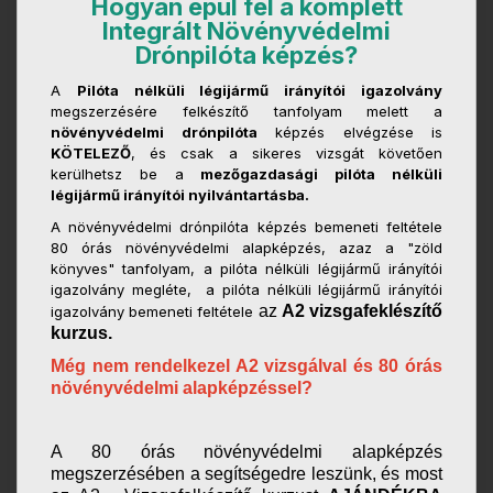
Hogyan épül fel a komplett
Integrált Növényvédelmi
Drónpilóta képzés?
A
Pilóta nélküli légijármű irányítói igazolvány
megszerzésére felkészítő tanfolyam melett a
növényvédelmi drónpilóta
képzés elvégzése is
KÖTELEZŐ
, és csak a sikeres vizsgát követően
kerülhetsz be a
mezőgazdasági pilóta nélküli
légijármű irányítói nyilvántartásba.
A növényvédelmi drónpilóta képzés bemeneti feltétele
80 órás növényvédelmi alapképzés, azaz a "zöld
könyves" tanfolyam, a pilóta nélküli légijármű irányítói
igazolvány megléte, a pilóta nélküli légijármű irányítói
az
A2 vizsgafeklészítő
igazolvány bemeneti feltétele
kurzus.
Még nem rendelkezel A2 vizsgálval és 80 órás
növényvédelmi alapképzéssel?
A 80 órás növényvédelmi alapképzés
megszerzésében a segítségedre leszünk, és most