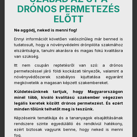
DRÓNOS PERMETEZÉS
ELŐTT
Ne aggódj, neked is menni fog!
Ennyi információt követően valószínűleg már benned is
tudatosult, hogy a növényvédelmi drónpilóta szakmához
elszántságra, tanulni akarásra és magas fokú kvalitásra
van szükség.
Itt nem csupán reptetésről van szó: a drónos
permetezéssel járó földi kockázati tényezők, valamint a
növényvédőszerek szabályos kijuttatása egyaránt
megkövetelik a magasan képzett szakembereket.
Küldetésünknek tartjuk, hogy Magyarországon
minél több, kiváló kvalitású szakember végezzen
legális keretek között drónos permetezést. És ezért
minden tőlünk telhetőt meg is teszünk.
Képzéseink tematikája és a tananyagok elsajátításának
rendszere szinte egyedülálló és rendkívül hatékony,
ezért biztosak vagyunk benne, hogy neked is menni
fog.