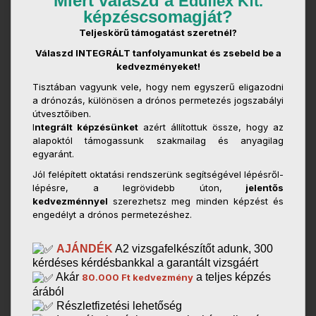
Miért válaszd a
Eduflex Kft.
képzéscsomagját?
Teljeskörű támogatást szeretnél?
Válaszd INTEGRÁLT tanfolyamunkat és zsebeld be a
kedvezményeket!
Tisztában vagyunk vele, hogy nem egyszerű eligazodni
a drónozás, különösen a drónos permetezés jogszabályi
útvesztőiben.
I
ntegrált képzésünket
azért állítottuk össze, hogy az
alapoktól támogassunk szakmailag és anyagilag
egyaránt.
Jól felépített oktatási rendszerünk segítségével lépésről-
lépésre, a legrövidebb úton,
jelentős
kedvezménnyel
szerezhetsz meg minden képzést és
engedélyt a drónos permetezéshez.
AJÁNDÉK
A2 vizsgafelkészítőt adunk, 300
kérdéses kérdésbankkal a garantált vizsgáért
Akár
a teljes képzés
80.000 Ft kedvezmény
árából
Részletfizetési lehetőség