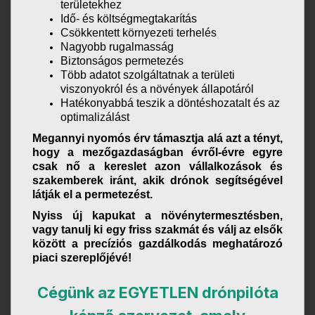
területekhez
Idő- és költségmegtakarítás
Csökkentett környezeti terhelés
Nagyobb rugalmasság
Biztonságos permetezés
Több adatot szolgáltatnak a területi
viszonyokról és a növények állapotáról
Hatékonyabbá teszik a döntéshozatalt és az
optimalizálást
Megannyi nyomós érv támasztja alá azt a tényt,
hogy a mezőgazdaságban évről-évre egyre
csak nő a kereslet azon vállalkozások és
szakemberek iránt, akik drónok segítségével
látják el a permetezést.
Nyiss új kapukat a növénytermesztésben,
vagy tanulj ki egy friss szakmát és válj az elsők
között a precíziós gazdálkodás meghatározó
piaci szereplőjévé!
Cégünk az EGYETLEN drónpilóta