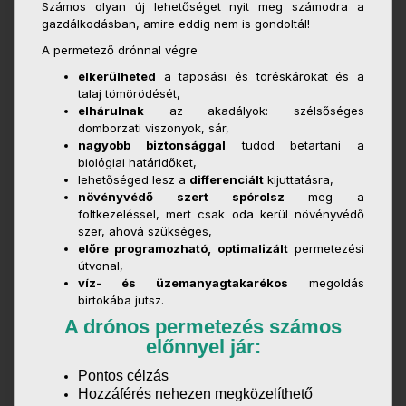
Számos olyan új lehetőséget nyit meg számodra a
gazdálkodásban, amire eddig nem is gondoltál!
A permetező drónnal végre
elkerülheted
a taposási és töréskárokat és a
talaj tömörödését,
elhárulnak
az akadályok: szélsőséges
domborzati viszonyok, sár,
nagyobb biztonsággal
tudod betartani a
biológiai határidőket,
lehetőséged lesz a
differenciált
kijuttatásra,
növényvédő szert spórolsz
meg a
foltkezeléssel, mert csak oda kerül növényvédő
szer, ahová szükséges,
előre programozható, optimalizált
permetezési
útvonal,
víz- és üzemanyagtakarékos
megoldás
birtokába jutsz.
A drónos permetezés számos
előnnyel jár:
Pontos célzás
Hozzáférés nehezen megközelíthető