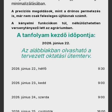
minimalizálásában.
A precíziós megoldások, mint a drónos permetezés
is, már nem csak felesleges újításnak számít.
A kényelmi funkciókon túl, nélkülözhetetlen
versenytényező lett az agráriumban.
A tanfolyam kezdő időpontja:
2026. június 22.
Az alábbiakban olvasható a
tervezett oktatási ütemterv.
2026. június 22., hétfő
9:30
2026. június 23., kedd
9:00
2026. június 24., szerda
9:00
2026. június 25., csütörtök
16:00