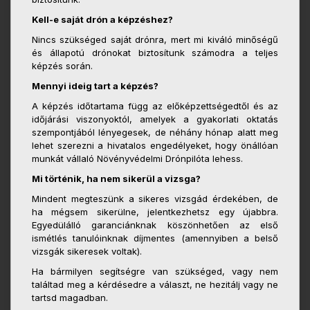
Kell-e saját drón a képzéshez?
Nincs szükséged saját drónra, mert mi kiváló minőségű
és állapotú drónokat biztosítunk számodra a teljes
képzés során.
Mennyi ideig tart a képzés?
A képzés időtartama függ az előképzettségedtől és az
időjárási viszonyoktól, amelyek a gyakorlati oktatás
szempontjából lényegesek, de néhány hónap alatt meg
lehet szerezni a hivatalos engedélyeket, hogy önállóan
munkát vállaló Növényvédelmi Drónpilóta lehess.
Mi történik, ha nem sikerül a vizsga?
Mindent megteszünk a sikeres vizsgád érdekében, de
ha mégsem sikerülne, jelentkezhetsz egy újabbra.
Egyedülálló garanciánknak köszönhetően az első
ismétlés tanulóinknak díjmentes (amennyiben a belső
vizsgák sikeresek voltak).
Ha bármilyen segítségre van szükséged, vagy nem
találtad meg a kérdésedre a választ, ne hezitálj vagy ne
tartsd magadban.