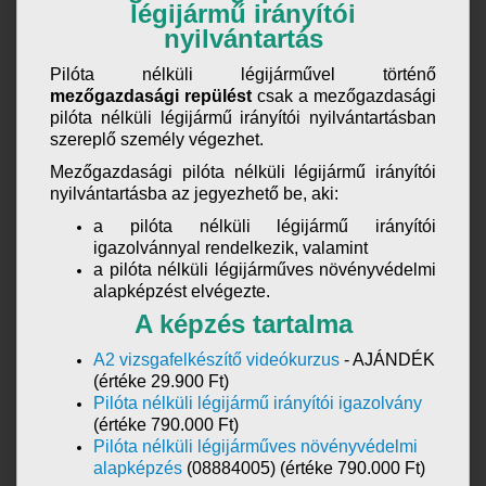
légijármű irányítói
nyilvántartás
Pilóta nélküli légijárművel történő
mezőgazdasági repülést
csak a mezőgazdasági
pilóta nélküli légijármű irányítói nyilvántartásban
szereplő személy végezhet.
Mezőgazdasági pilóta nélküli légijármű irányítói
nyilvántartásba az jegyezhető be, aki:
a pilóta nélküli légijármű irányítói
igazolvánnyal rendelkezik, valamint
a pilóta nélküli légijárműves növényvédelmi
alapképzést elvégezte.
A képzés tartalma
A2 vizsgafelkészítő videókurzus
- AJÁNDÉK
(értéke 29.900 Ft)
Pilóta nélküli légijármű irányítói igazolvány
(értéke 790.000 Ft)
Pilóta nélküli légijárműves növényvédelmi
alapképzés
(08884005) (értéke 790.000 Ft)