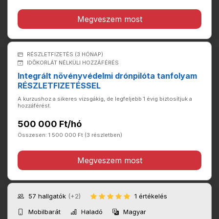
Megveszem most
RÉSZLETFIZETÉS (3 HÓNAP)
IDŐKORLÁT NÉLKÜLI HOZZÁFÉRÉS
Integrált növényvédelmi drónpilóta tanfolyam
RÉSZLETFIZETÉSSEL
A kurzushoz a sikeres vizsgákig, de legfeljebb 1 évig biztosítjuk a
hozzáférést.
500 000 Ft/hó
Összesen: 1 500 000 Ft (3 részletben)
Megveszem most
57
hallgatók
(+2)
1 értékelés
Mobilbarát
Haladó
Magyar