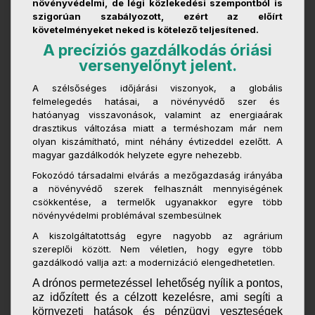
növényvédelmi, de légi közlekedési szempontból is
szigorúan szabályozott, ezért az előírt
követelményeket neked is kötelező teljesítened.
A precíziós gazdálkodás óriási
versenyelőnyt jelent.
A szélsőséges időjárási viszonyok, a globális
felmelegedés hatásai, a növényvédő szer és
hatóanyag visszavonások, valamint az energiaárak
drasztikus változása miatt a terméshozam már nem
olyan kiszámítható, mint néhány évtizeddel ezelőtt. A
magyar gazdálkodók helyzete egyre nehezebb.
Fokozódó társadalmi elvárás a mezőgazdaság irányába
a növényvédő szerek felhasznált mennyiségének
csökkentése, a termelők ugyanakkor egyre több
növényvédelmi problémával szembesülnek
A kiszolgáltatottság egyre nagyobb az agrárium
szereplői között. Nem véletlen, hogy egyre több
gazdálkodó vallja azt: a modernizáció elengedhetetlen.
A drónos permetezéssel lehetőség nyílik a pontos,
az időzített és a célzott kezelésre, ami segíti a
környezeti hatások és pénzügyi veszteségek