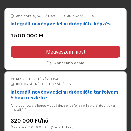
365 NAPOS, KORLÁTOZOTT IDEJŰ HOZZÁFÉRÉS
Integrált növényvédelmi drónpilóta képzés
1 500 000 Ft
Megveszem most
Ajándékba adom
RÉSZLETFIZETÉS (5 HÓNAP)
IDŐKORLÁT NÉLKÜLI HOZZÁFÉRÉS
Integrált növényvédelmi drónpilóta tanfolyam
5 havi részletre
A kurzushoz a sikeres vizsgákig, de legfeljebb 1 évig biztosítjuk a
hozzáférést.
320 000 Ft/hó
Összesen: 1 600 000 Ft (5 részletben)