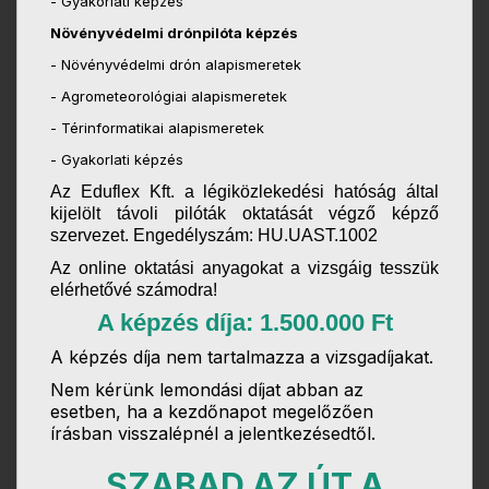
- Gyakorlati képzés
Növényvédelmi drónpilóta képzés
- Növényvédelmi drón alapismeretek
- Agrometeorológiai alapismeretek
- Térinformatikai alapismeretek
- Gyakorlati képzés
Az Eduflex Kft. a légiközlekedési hatóság által
kijelölt távoli pilóták oktatását végző képző
szervezet. Engedélyszám: HU.UAST.1002
Az online oktatási anyagokat a vizsgáig tesszük
elérhetővé számodra!
A képzés díja: 1.500.000 Ft
A képzés díja nem tartalmazza a vizsgadíjakat.
Nem kérünk lemondási díjat abban az
esetben, ha a kezdőnapot megelőzően
írásban visszalépnél a jelentkezésedtől.
SZABAD AZ ÚT
A