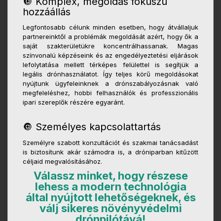
🔘 Komplex, megoldás fókuszú
hozzáállás
Legfontosabb célunk minden esetben, hogy átvállaljuk
partnereinktől a problémák megoldását azért, hogy ők a
saját szakterületükre koncentrálhassanak. Magas
színvonalú képzéseink és az engedélyeztetési eljárások
lefolytatása mellett térképes felülettel is segítjük a
legális drónhasználatot. Így teljes körű megoldásokat
nyújtunk ügyfeleinknek a drónszabályozásnak való
megfeleléshez, hobbi felhasználók és professzionális
ipari szereplők részére egyaránt.
🔘 Személyes kapcsolattartás
Személyre szabott konzultációt és szakmai tanácsadást
is biztosítunk akár számodra is, a dróniparban kitűzött
céljaid megvalósításához.
Válassz minket, hogy részese
lehess a modern technológia
által nyújtott lehetőségeknek, és
válj sikeres növényvédelmi
drónpilótává!