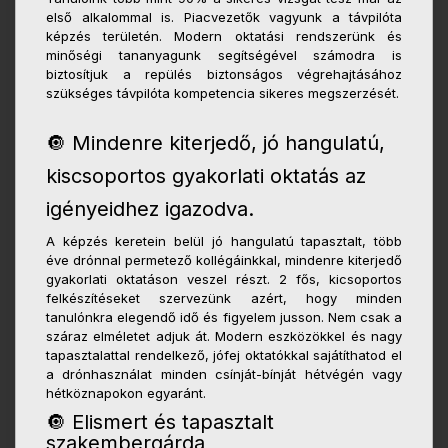
első alkalommal is. Piacvezetők vagyunk a távpilóta
képzés területén. Modern oktatási rendszerünk és
minőségi tananyagunk segítségével számodra is
biztosítjuk a repülés biztonságos végrehajtásához
szükséges távpilóta kompetencia sikeres megszerzését.
🔘 Mindenre kiterjedő, jó hangulatú,
kiscsoportos gyakorlati oktatás az
igényeidhez igazodva.
A képzés keretein belül jó hangulatú tapasztalt, több
éve drónnal permetező kollégáinkkal, mindenre kiterjedő
gyakorlati oktatáson veszel részt. 2 fős, kicsoportos
felkészítéseket szervezünk azért, hogy minden
tanulónkra elegendő idő és figyelem jusson. Nem csak a
száraz elméletet adjuk át. Modern eszközökkel és nagy
tapasztalattal rendelkező, jófej oktatókkal sajátíthatod el
a drónhasználat minden csínját-bínját hétvégén vagy
hétköznapokon egyaránt.
🔘 Elismert és tapasztalt
szakembergárda