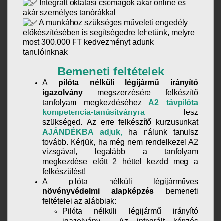
Integrált oktatási csomagok akár online és
akár személyes tanórákkal
A munkához szükséges műveleti engedély
előkészítésében is segítségedre lehetünk, melyre
most 300.000 FT kedvezményt adunk
tanulóinknak
Bemeneti feltételek
A
pilóta nélküli légijármű irányító
igazolvány
megszerzésére felkészítő
tanfolyam megkezdéséhez
A2 távpilóta
kompetencia-tanúsítványra
lesz
szükséged.
A
z erre felkészítő kurzusunkat
AJÁNDÉKBA adjuk
,
ha nálunk tanulsz
tovább.
Kérjük, ha még nem rendelkezel A2
vizsgával, legalább a tanfolyam
megkezdése előtt 2 héttel kezdd meg a
felkészülést!
A pilóta nélküli légijárműves
növényvédelmi alapképzés
bemeneti
feltételei az alábbiak:
Pilóta nélküli légijármű irányító
igazolvány - Az integrált képzés