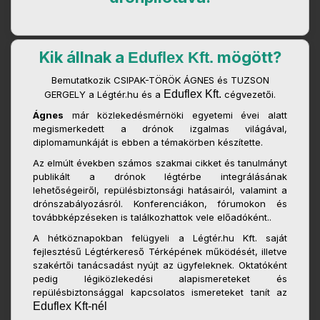
Kik állnak a
mögött?
Eduflex Kft.
Bemutatkozik CSIPAK-TÖRÖK ÁGNES és TUZSON
Eduflex Kft.
GERGELY a Légtér.hu és a
cégvezetői.
Ágnes
már közlekedésmérnöki egyetemi évei alatt
megismerkedett a drónok izgalmas világával,
diplomamunkáját is ebben a témakörben készítette.
Az elmúlt években számos szakmai cikket és tanulmányt
publikált a drónok légtérbe integrálásának
lehetőségeiről, repülésbiztonsági hatásairól, valamint a
drónszabályozásról. Konferenciákon, fórumokon és
továbbképzéseken is találkozhattok vele előadóként..
A hétköznapokban felügyeli a Légtér.hu Kft. saját
fejlesztésű Légtérkereső Térképének működését, illetve
szakértői tanácsadást nyújt az ügyfeleknek. Oktatóként
pedig légiközlekedési alapismereteket és
repülésbiztonsággal kapcsolatos ismereteket tanít az
Eduflex Kft-nél