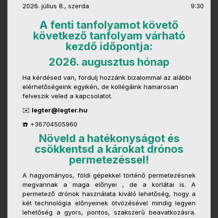
2026. július 8., szerda
9:30
A fenti tanfolyamot követő
következő tanfolyam várható
kezdő időpontja:
2026. augusztus hónap
Ha kérdésed van, fordulj hozzánk bizalommal az alábbi
elérhetőségeink egyikén, de kollégáink hamarosan
felveszik veled a kapcsolatot.
✉️
legter@legter.hu
☎️ +36704505960
Növeld a hatékonyságot és
csökkentsd a károkat drónos
permetezéssel!
A hagyományos, földi gépekkel történő permetezésnek
megvannak a maga előnyei , de a korlátai is. A
permetező drónok használata kiváló lehetőség, hogy a
két technológia előnyeinek ötvözésével mindig legyen
lehetőség a gyors, pontos, szakszerű beavatkozásra.