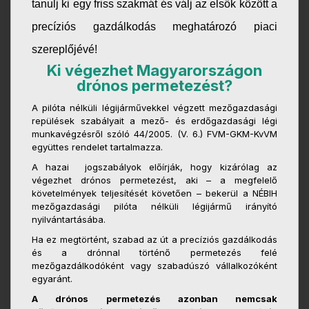
tanulj ki egy friss szakmát és válj az elsők között a
precíziós gazdálkodás meghatározó piaci
szereplőjévé!
Ki végezhet Magyarországon
drónos permetezést?
A pilóta nélküli légijárművekkel végzett mezőgazdasági
repülések szabályait a mező- és erdőgazdasági légi
munkavégzésről szóló 44/2005. (V. 6.) FVM-GKM-KvVM
együttes rendelet tartalmazza.
A hazai jogszabályok előírják, hogy kizárólag az
végezhet drónos permetezést, aki – a megfelelő
követelmények teljesítését követően – bekerül a NÉBIH
mezőgazdasági pilóta nélküli légijármű irányító
nyilvántartásába.
Ha ez megtörtént, szabad az út a precíziós gazdálkodás
és a drónnal történő permetezés felé
mezőgazdálkodóként vagy szabadúszó vállalkozóként
egyaránt.
A drónos permetezés azonban nemcsak