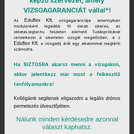
képző szervezet, amely
VIZSGAGARANCIÁT vállal*!
Eduflex Kft.
Az
vizsgagaranciája: amennyiben
modulonként legalább 10 darab sikeres, az
oktatas.legter.hu felületen elérhető Tudáspróbával
rendelkezel a sikertelen vizsgát megelőzően, a z
Eduflex Kft.
a vizsgadíj árát egy alkalommal megtéríti
számodra.
Ha BIZTOSRA akarsz menni a vizsgákon,
akkor jelentkezz már most a felkészítő
tanfolyamunkra!
Kollégáink segítenek eligazodni a legális drónos
permetezés útvesztőjében.
Nálunk minden kérdésedre azonnal
választ kaphatsz.