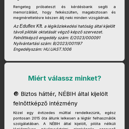
Rengeteg próbateszt és kérdésbank segíti a
memorizálást, hogy felkészülten, magabiztosan és
megmérettetésre készen állj neki minden vizsgádnak.
Az
Eduflex Kft.
a légiközlekedési hatóság által kijelölt
távoli pilóták oktatását végző képző szervezet.
Felnőttképző engedély szám: E/2023/000091
Nyilvántartási szám: B/2023/001197
Engedélyszám: HU.UAST.1006
Miért válassz minket?
🔘 Biztos háttér, NÉBIH által kijelölt
felnőttképző intézmény
Közel egy évtizedes múlttal rendelkezünk, egész
pontosan 2015 óta állunk lelkesen a légtér felhasználók
szolgálatában. A NÉBIH által kijelölt, pilóta nélküli