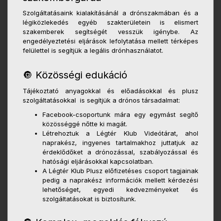
Szolgáltatásaink kialakításánál a drónszakmában és a
légiközlekedés egyéb szakterületein is elismert
szakemberek segítségét vesszük igénybe. Az
engedélyeztetési eljárások lefolytatása mellett térképes
felülettel is segítjük a legális drónhasználatot.
🔘 Közösségi edukáció
Tájékoztató anyagokkal és előadásokkal és plusz
szolgáltatásokkal is segítjük a drónos társadalmat:
Facebook-csoportunk mára egy egymást segítő
közösséggé nőtte ki magát.
Létrehoztuk a Légtér Klub Videótárat, ahol
naprakész, ingyenes tartalmakhoz juttatjuk az
érdeklődőket a drónozással, szabályozással és
hatósági eljárásokkal kapcsolatban.
A Légtér Klub Plusz előfizetéses csoport tagjainak
pedig a naprakész információk mellett kérdezési
lehetőséget, egyedi kedvezményeket és
szolgáltatásokat is biztosítunk.