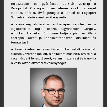
fejlesztéssel és gyártással. 2015-től 2018-ig a
Drónpilóták Országos Egyesületének elnöki tisztségét
látta el, ettől az évtől pedig a a Repülő és Légisport
Szövetség elnökeként tevékenykedik.
A szövetség elsősorban a kisgépes repülést és a
légisportokat fogja össze, ugyanakkor Gergely,
elnökként kiemelten fontosnak tartja a piaci és állami
szereplők közötti jó kapcsolatrendszer kialakítását és
fenntartását.
A távérzékelési és számítástechnikai vállalkozásainak
sikeres vezetése mellett, alapítóként már 2015 óta felel a
cég műszaki fejlesztéséért, valamint szervezi és irányítja
a vállalkozás oktatási tevékenységét.