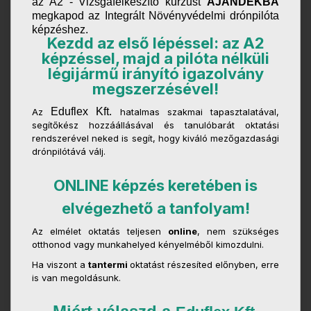
az A2 - Vizsgafelkészítő kurzust
AJÁNDÉKBA
megkapod az Integrált Növényvédelmi drónpilóta
képzéshez.
Kezdd az első lépéssel: az A2
képzéssel, majd a pilóta nélküli
légijármű irányító igazolvány
megszerzésével!
Eduflex Kft.
Az
hatalmas szakmai tapasztalatával,
segítőkész hozzáállásával és tanulóbarát oktatási
rendszerével neked is segít, hogy kiváló mezőgazdasági
drónpilótává válj.
ONLINE képzés keretében is
elvégezhető a tanfolyam!
Az elmélet oktatás teljesen
online
, nem szükséges
otthonod vagy munkahelyed kényelméből kimozdulni.
Ha viszont a
tantermi
oktatást részesíted előnyben, erre
is van megoldásunk.