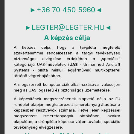
►+36 70 450 5960◄
►LEGTER@LEGTER.HU◄
A képzés célja
A képzés célja, hogy a távpilóta megfelelő
szakértelemmel rendelkezzen a tárgyi tevékenység
biztonságos elvégzése érdekében a „speciális"
kategóriájú UAS-műveletek (
UAS -
Unmanned Aircraft
Systems - pilóta nélküli légijárművek) multikopterrel
történő végrehajtásában.
A megszerzett kompetenciák alkalmazásával valósuljon
meg az UAS jogszerű és biztonságos üzemeltetése.
A képesítések megszerzésének alapvető célja az EU
rendelet alapján meghatározott ismeretanyag átadása a
képzésben résztvevők számára, illetve jelen képzéssel
megszerzett ismeretanyagok birtokában, azokra
alapulóan, a drónpilóta képessé váljon további, speciális
tevékenység elvégzésére.