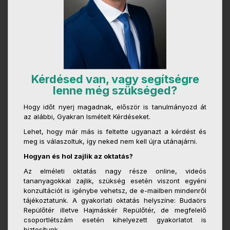
Kérdésed van, vagy segítségre
lenne még szükséged?
Hogy időt nyerj magadnak, először is tanulmányozd át
az alábbi, Gyakran Ismételt Kérdéseket.
Lehet, hogy már más is feltette ugyanazt a kérdést és
meg is válaszoltuk, így neked nem kell újra utánajárni.
Hogyan és hol zajlik az oktatás?
Az elméleti oktatás nagy része online, videós
tananyagokkal zajlik, szükség esetén viszont egyéni
konzultációt is igénybe vehetsz, de e-mailben mindenről
tájékoztatunk. A gyakorlati oktatás helyszíne: Budaörs
Repülőtér illetve Hajmáskér Repülőtér, de megfelelő
csoportlétszám esetén kihelyezett gyakorlatot is
biztosítunk.