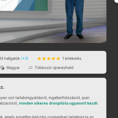
14
hallgatók
(+3)
1 értékelés
Magyar
Többször újranézhető
sz.
en szó tartalomgyártásról, ingatlanfotózásról, ipari
lizációról,
minden sikeres drónpilóta ugyanott kezdi:
t
, amely egyetlen képzési csomagban tartalmazza az