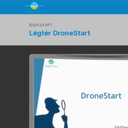
EDUFLEX KFT.
Légtér DroneStart