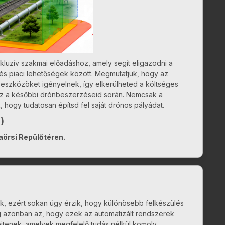
luzív szakmai előadáshoz, amely segít eligazodni a
 és piaci lehetőségek között. Megmutatjuk, hogy az
 eszközöket igényelnek, így elkerülheted a költséges
sz a későbbi drónbeszerzéseid során. Nemcsak a
, hogy tudatosan építsd fel saját drónos pályádat.
)
daörsi Repülőtéren.
k, ezért sokan úgy érzik, hogy különösebb felkészülés
ág azonban az, hogy ezek az automatizált rendszerek
jtenek, amelyek megfelelő tudás nélkül komoly