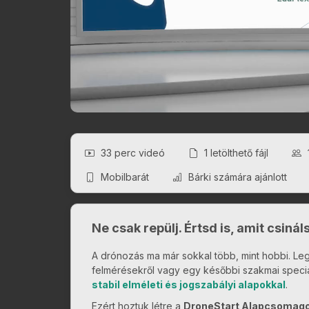
33 perc
videó
1
letölthető fájl
Mobilbarát
Bárki számára ajánlott
Ne csak repülj. Értsd is, amit csinál
A drónozás ma már sokkal több, mint hobbi. Legy
felmérésekről vagy egy későbbi szakmai specia
stabil elméleti és jogszabályi alapokkal
.
Ezért hoztuk létre a
DroneStart
Alapcsomago