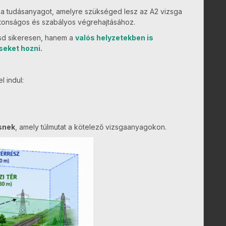
t a tudásanyagot, amelyre szükséged lesz az A2 vizsga
iztonságos és szabályos végrehajtásához.
ítsd sikeresen, hanem a
valós helyzetekben is
eket hozni.
 indul:
snek
, amely túlmutat a kötelező vizsgaanyagokon.