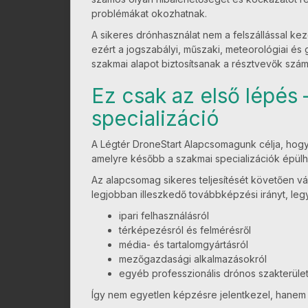
problémákat okozhatnak.
A sikeres drónhasználat nem a felszállással ke
ezért a jogszabályi, műszaki, meteorológiai és 
szakmai alapot biztosítsanak a résztvevők szám
Ez csak az első lépés 
specializáció
A Légtér DroneStart Alapcsomagunk célja, hogy 
amelyre később a szakmai specializációk épülh
Az alapcsomag sikeres teljesítését követően vá
legjobban illeszkedő továbbképzési irányt, leg
ipari felhasználásról
térképezésról és felmérésről
média- és tartalomgyártásról
mezőgazdasági alkalmazásokról
egyéb professzionális drónos szakterület
Így nem egyetlen képzésre jelentkezel, hanem eg