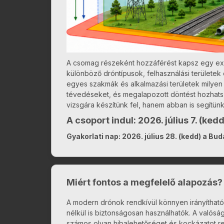
A csomag részeként hozzáférést kapsz egy exk
különböző dróntípusok, felhasználási területek
egyes szakmák és alkalmazási területek milyen
tévedéseket, és megalapozott döntést hozhat
vizsgára készítünk fel, hanem abban is segítünk
A csoport indul: 2026. július 7. (kedd
Gyakorlati nap: 2026. július 28. (kedd) a Bu
Miért fontos a megfelelő alapozás?
A modern drónok rendkívül könnyen irányítható
nélkül is biztonságosan használhatók. A valós
számos olyan hibalehetőséget és kockázatot re