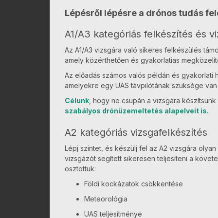
Lépésről lépésre a drónos tudás fel
A1/A3 kategóriás felkészítés és v
Az A1/A3 vizsgára való sikeres felkészülés tám
amely közérthetően és gyakorlatias megközelít
Az előadás számos valós példán és gyakorlati h
amelyekre egy UAS távpilótának szüksége van 
Célunk
, hogy ne csupán a vizsgára készítsünk
szabályos drónüzemeltetés alapelveit is.
A2 kategóriás vizsgafelkészítés
Lépj szintet, és készülj fel az A2 vizsgára oly
vizsgázót segített sikeresen teljesíteni a köve
osztottuk:
Földi kockázatok csökkentése
Meteorológia
UAS teljesítménye