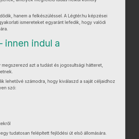
zdődik, hanem a felkészüléssel. A Légtér.hu képzései
gyakorlati ismereteket egyaránt lefedik, hogy valódi
ára.
– innen indul a
megszerezd azt a tudást és jogosultsági hátteret,
etnek.
lik lehetővé számodra, hogy kiválaszd a saját céljaidhoz
yen szó:
ekről
y tudatosan felépített fejlődési út első állomására.