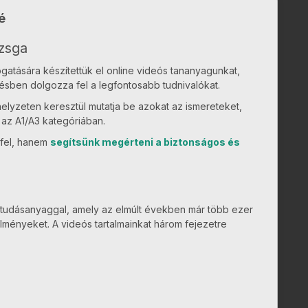
é
izsga
ogatására készítettük el online videós tananyagunkat,
ésben dolgozza fel a legfontosabb tudnivalókat.
elyzeten keresztül mutatja be azokat az ismereteket,
az A1/A3 kategóriában.
 fel, hanem
segítsünk megérteni a biztonságos és
an tudásanyaggal, amely az elmúlt években már több ezer
telményeket. A videós tartalmainkat három fejezetre