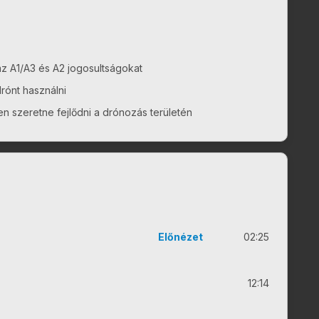
z A1/A3 és A2 jogosultságokat
rónt használni
n szeretne fejlődni a drónozás területén
Előnézet
02:25
12:14