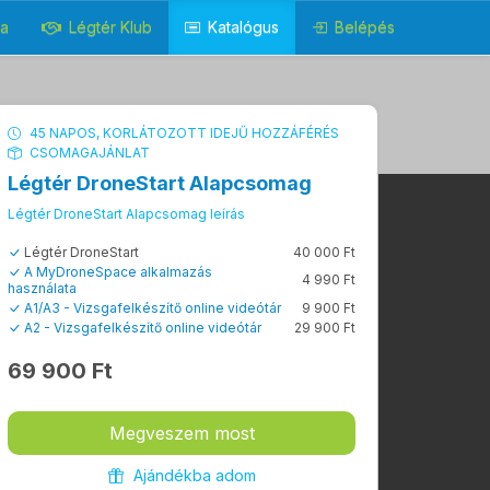
ga
Légtér Klub
Katalógus
Belépés
45 NAPOS, KORLÁTOZOTT IDEJŰ HOZZÁFÉRÉS
CSOMAGAJÁNLAT
Légtér DroneStart Alapcsomag
Légtér DroneStart Alapcsomag leírás
Légtér DroneStart
40 000 Ft
A MyDroneSpace alkalmazás
4 990 Ft
használata
A1/A3 - Vizsgafelkészítő online videótár
9 900 Ft
A2 - Vizsgafelkészítő online videótár
29 900 Ft
69 900 Ft
Megveszem most
Ajándékba adom