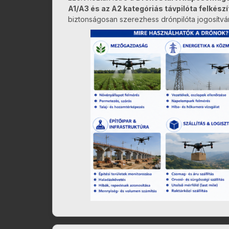
A1/A3 és az A2 kategóriás távpilóta felkészí
biztonságosan szerezhess drónpilóta jogosítvá