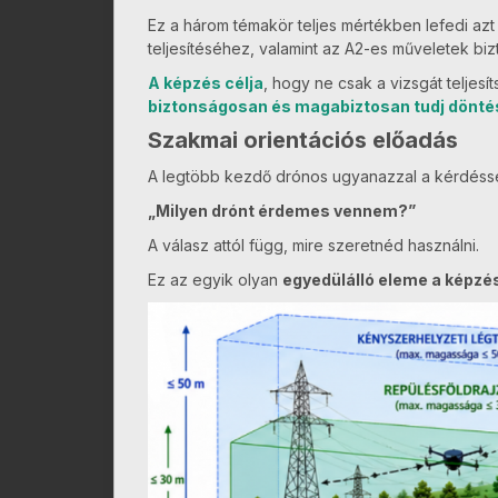
Ez a három témakör teljes mértékben lefedi az
teljesítéséhez, valamint az A2-es műveletek b
A képzés célja
, hogy ne csak a vizsgát teljes
biztonságosan és magabiztosan tudj döntés
Szakmai orientációs előadás
A legtöbb kezdő drónos ugyanazzal a kérdéssel
„Milyen drónt érdemes vennem?”
A válasz attól függ, mire szeretnéd használni.
Ez az egyik olyan
egyedülálló eleme a képzé