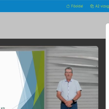
Főoldal
A2 vizs