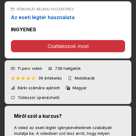
IDŐKORLÁT NÉLKÜLI HOZZÁFÉRÉS
Az eseti légtér használata
INGYENES
Csatlakozok most
11 perc
videó
738
hallgatók
39 értékelés
Mobilbarát
Bárki számára ajánlott
Magyar
Többször újranézhető
Miről szól a kurzus?
A videó az eseti légtér igénybevételének szabályait
mutatja be. A videóban szó lesz arról, hogy milyen