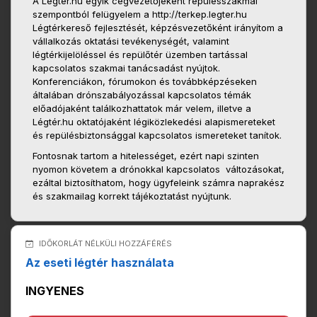
A Légtér.hu egyik cégvezetőjeként repülésszakmai
szempontból felügyelem a http://terkep.legter.hu
Légtérkereső fejlesztését, képzésvezetőként irányítom a
vállalkozás oktatási tevékenységét, valamint
légtérkijelöléssel és repülőtér üzemben tartással
kapcsolatos szakmai tanácsadást nyújtok.
Konferenciákon, fórumokon és továbbképzéseken
általában drónszabályozással kapcsolatos témák
előadójaként találkozhattatok már velem, illetve a
Légtér.hu oktatójaként légiközlekedési alapismereteket
és repülésbiztonsággal kapcsolatos ismereteket tanítok.
Fontosnak tartom a hitelességet, ezért napi szinten
nyomon követem a drónokkal kapcsolatos változásokat,
ezáltal biztosíthatom, hogy ügyfeleink számra naprakész
és szakmailag korrekt tájékoztatást nyújtunk.
IDŐKORLÁT NÉLKÜLI HOZZÁFÉRÉS
Az eseti légtér használata
INGYENES