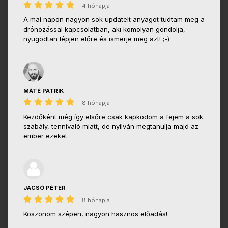
4 hónapja
A mai napon nagyon sok updatelt anyagot tudtam meg a
drónozással kapcsolatban, aki komolyan gondolja,
nyugodtan lépjen előre és ismerje meg azt! ;-)
MÁTÉ PATRIK
8 hónapja
Kezdőként még így elsőre csak kapkodom a fejem a sok
szabály, tennivaló miatt, de nyilván megtanulja majd az
ember ezeket.
JACSÓ PÉTER
8 hónapja
Köszönöm szépen, nagyon hasznos előadás!