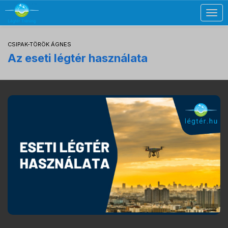
Togg
navig
CSIPAK-TÖRÖK ÁGNES
Az eseti légtér használata