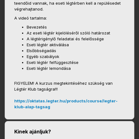
teendőid vannak, ha eseti légtérben kell a repülésedet
végrehajtanod.
A videó tartalma:
Bevezetés
Az eseti légtér kijelöléséről szóló határozat
A légtérigénylő feladatai és felelőssége
Eseti légtér aktiválása
Elsőbbségadás
Egyéb szabályok
Eseti légtér felfüggesztése
Eseti légtér lemondása
FIGYELEM! A kurzus megtekintéséhez szükség van
Légtér Klub tagságra!!!
https://oktatas.legter.hu/products/course/legter-
klub-alap-tagsag
Kinek ajánljuk?