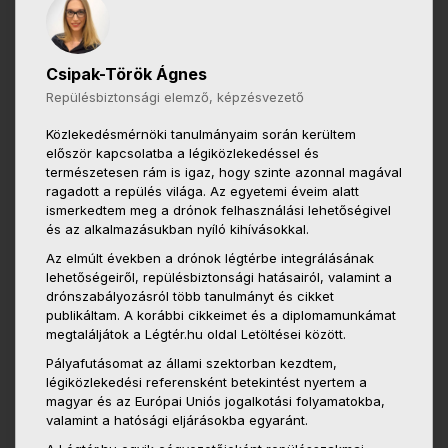
Csipak-Török Ágnes
Repülésbiztonsági elemző, képzésvezető
Közlekedésmérnöki tanulmányaim során kerültem
először kapcsolatba a légiközlekedéssel és
természetesen rám is igaz, hogy szinte azonnal magával
ragadott a repülés világa. Az egyetemi éveim alatt
ismerkedtem meg a drónok felhasználási lehetőségivel
és az alkalmazásukban nyíló kihívásokkal.
Az elmúlt években a drónok légtérbe integrálásának
lehetőségeiről, repülésbiztonsági hatásairól, valamint a
drónszabályozásról több tanulmányt és cikket
publikáltam. A korábbi cikkeimet és a diplomamunkámat
megtaláljátok a Légtér.hu oldal Letöltései között.
Pályafutásomat az állami szektorban kezdtem,
légiközlekedési referensként betekintést nyertem a
magyar és az Európai Uniós jogalkotási folyamatokba,
valamint a hatósági eljárásokba egyaránt.