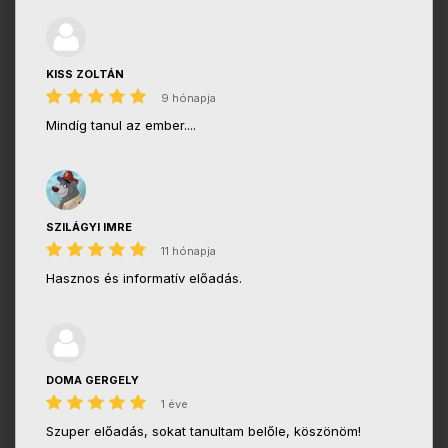
KISS ZOLTÁN
9 hónapja
Mindíg tanul az ember....
SZILÁGYI IMRE
11 hónapja
Hasznos és informatív előadás.
DOMA GERGELY
1 éve
Szuper előadás, sokat tanultam belőle, köszönöm!